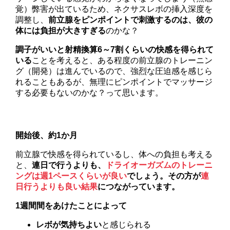
覚）弊害が出ているため、ネクサスレボの挿入深度を
調整し、
前立腺をピンポイントで刺激するのは、彼の
体には負担が大きすぎる
のかな？
調子がいいと射精換算6～7割くらいの快感を得られて
いる
ことを考えると、ある程度の前立腺のトレーニン
グ（開発）は進んでいるので、強烈な圧迫感を感じら
れることもあるが、無理にピンポイントでマッサージ
する必要もないのかな？って思います。
開始後、約1か月
前立腺で快感を得られているし、体への負担も考える
と、
連日で行うよりも、
ドライオーガズムのトレーニ
ングは週1ペースくらいが良い
でしょう。その方が
連
日行うよりも良い結果
につながっています。
1週間間をあけたことによって
レボが気持ちよい
と感じられる