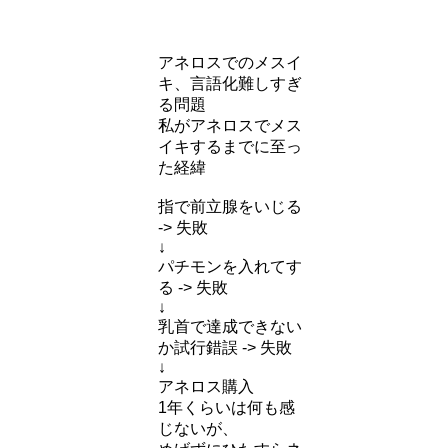
アネロスでのメスイ
キ、言語化難しすぎ
る問題
私がアネロスでメス
イキするまでに至っ
た経緯
指で前立腺をいじる
-> 失敗
↓
パチモンを入れてす
る -> 失敗
↓
乳首で達成できない
か試行錯誤 -> 失敗
↓
アネロス購入
1年くらいは何も感
じないが、