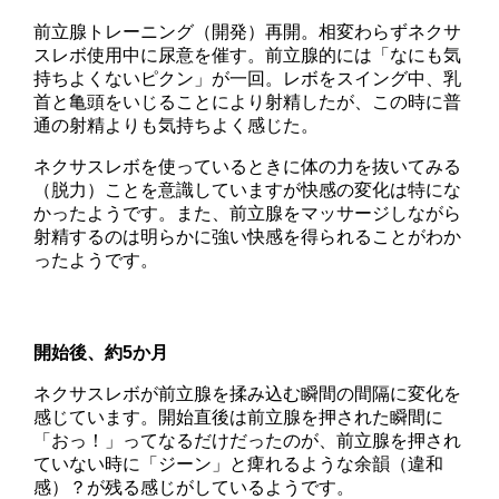
前立腺トレーニング（開発）再開。相変わらずネクサ
スレボ使用中に尿意を催す。前立腺的には「なにも気
持ちよくないピクン」が一回。レボをスイング中、乳
首と亀頭をいじることにより射精したが、この時に普
通の射精よりも気持ちよく感じた。
ネクサスレボを使っているときに体の力を抜いてみる
（脱力）ことを意識していますが快感の変化は特にな
かったようです。また、前立腺をマッサージしながら
射精するのは明らかに強い快感を得られることがわか
ったようです。
開始後、約5か月
ネクサスレボが前立腺を揉み込む瞬間の間隔に変化を
感じています。開始直後は前立腺を押された瞬間に
「おっ！」ってなるだけだったのが、前立腺を押され
ていない時に「ジーン」と痺れるような余韻（違和
感）？が残る感じがしているようです。