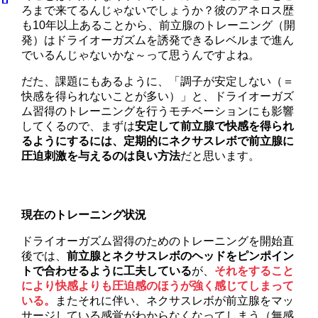
ろまで来てるんじゃないでしょうか？彼のアネロス歴
も10年以上あることから、前立腺のトレーニング（開
発）はドライオーガズムを誘発できるレベルまで進ん
でいるんじゃないかな～って思うんですよね。
だた、課題にもあるように、「調子が安定しない（＝
快感を得られないことが多い）」と、ドライオーガズ
ム習得のトレーニングを行うモチベーションにも影響
してくるので、まずは
安定して前立腺で快感を得られ
るようにするには、定期的にネクサスレボで前立腺に
圧迫刺激を与えるのは良い方法
だと思います。
現在のトレーニング状況
ドライオーガズム習得のためのトレーニングを開始直
後では、
前立腺とネクサスレボのヘッドをピンポイン
トで合わせるように工夫している
が、
それをすること
により快感よりも圧迫感のほうが強く感じてしまって
いる。
またそれに伴い、ネクサスレボが前立腺をマッ
サージしている感覚がわからなくなってしまう（無感