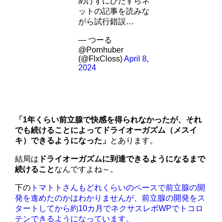
めげずにひたすらネ
ットの記事を読みな
がら試行錯誤…
— つーる
@Pornhuber
(@FlxCloss)
April 8,
2024
「1年くらい前立腺で快感を得られなかったが、それ
でも続けることによってドライオーガズム（メスイ
キ）できるようになった」
とあります。
結局は
ドライオーガズムに到達できるようになるまで
続けること
なんですよね～。
下の
トマトトさんもどれくらいのペースで前立腺の開
発を進めたのかはわかりませんが、前立腺の開発をス
タートしてから約10カ月でネクサスレボWPでトコロ
テンできるようになっています。