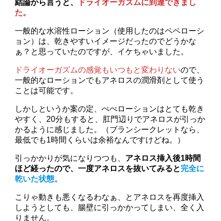
結論から言うと、
ドライオーガズムに到達できまし
た。
一般的な水溶性ローション（使用したのはペペローシ
ョン）は、乾きやすいイメージだったのでどうかな
ぁ？と思っていたのですが、イケちゃいました。
ドライオーガズムの感覚もいつもと変わりない
ので、
一般的なローションでもアネロスの潤滑剤として使う
ことは可能です。
しかしというか案の定、ぺぺローションはとても乾き
やすく、20分もすると、肛門辺りでアネロスが引っか
かるように感じました。（ブランシークレットなら、
最低でも1時間くらいは余裕なんですけどね。）
引っかかりが気になりつつも、
アネロス挿入後1時間
ほど経ったので、一度アネロスを抜いてみると
完全に
乾いた状態。
こりゃ動きも悪くなるわなぁ、とアネロスを再度挿入
しようとしても、腸壁に引っかかってしまい、全く入
りません。