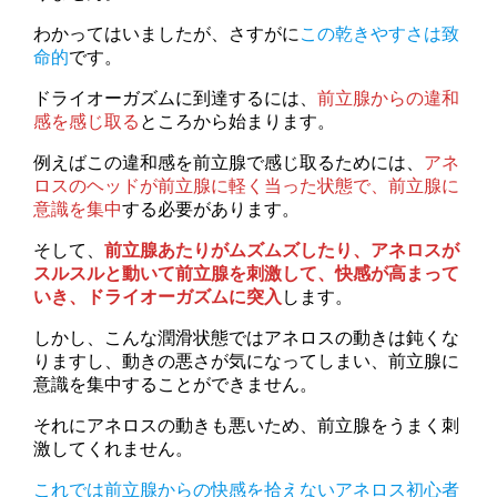
わかってはいましたが、さすがに
この乾きやすさは致
命的
です。
ドライオーガズムに到達するには、
前立腺からの違和
感を感じ取る
ところから始まります。
例えばこの違和感を前立腺で感じ取るためには、
アネ
ロスのヘッドが前立腺に軽く当った状態で、前立腺に
意識を集中
する必要があります。
そして、
前立腺あたりがムズムズしたり、アネロスが
スルスルと動いて前立腺を刺激して、快感が高まって
いき、ドライオーガズムに突入
します。
しかし、こんな潤滑状態ではアネロスの動きは鈍くな
りますし、動きの悪さが気になってしまい、前立腺に
意識を集中することができません。
それにアネロスの動きも悪いため、前立腺をうまく刺
激してくれません。
これでは前立腺からの快感を拾えないアネロス初心者